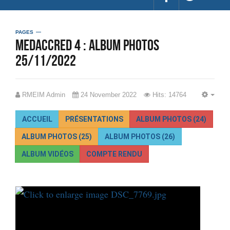
PAGES
MEDACCRED 4 : album photos
25/11/2022
RMEIM Admin
24 November 2022
Hits: 14764
EMP
ACCUEIL
PRÉSENTATIONS
ALBUM PHOTOS (24)
ALBUM PHOTOS (25)
ALBUM PHOTOS (26)
ALBUM VIDÉOS
COMPTE RENDU