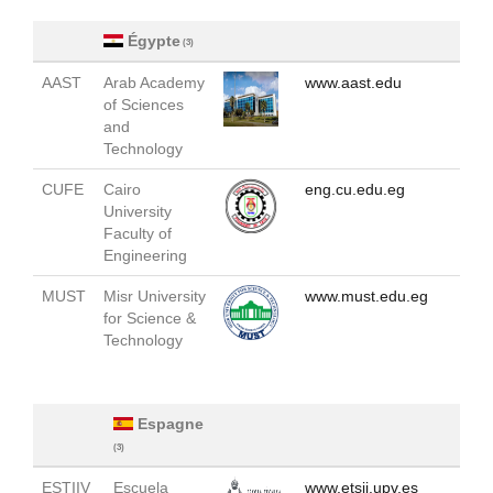
Égypte
(3)
AAST
Arab Academy
www.aast.edu
of Sciences
and
Technology
CUFE
Cairo
eng.cu.edu.eg
University
Faculty of
Engineering
MUST
Misr University
www.must.edu.eg
for Science &
Technology
Espagne
(3)
ESTIIV
Escuela
www.etsii.upv.es