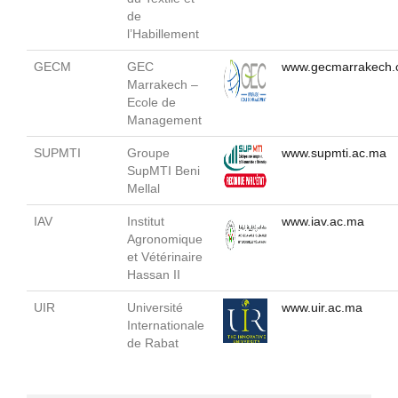
de
l’Habillement
GECM
GEC
www.gecmarrakech
Marrakech –
Ecole de
Management
SUPMTI
Groupe
www.supmti.ac.ma
SupMTI Beni
Mellal
IAV
Institut
www.iav.ac.ma
Agronomique
et Vétérinaire
Hassan II
UIR
Université
www.uir.ac.ma
Internationale
de Rabat