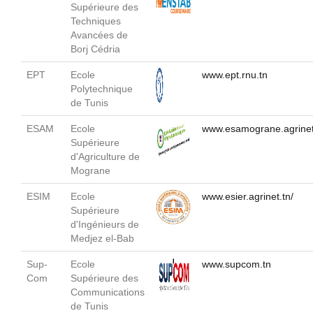
Supérieure des
Techniques
Avancées de
Borj Cédria
EPT
Ecole
www.ept.rnu.tn
Polytechnique
de Tunis
ESAM
Ecole
www.esamograne.agrinet
Supérieure
d'Agriculture de
Mograne
ESIM
Ecole
www.esier.agrinet.tn/
Supérieure
d'Ingénieurs de
Medjez el-Bab
Sup-
Ecole
www.supcom.tn
Com
Supérieure des
Communications
de Tunis