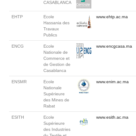
CASABLANCA
EHTP
Ecole
www.ehtp.ac.ma
Hassania des
Travaux
Publics
ENCG
Ecole
www.encgcasa.ma
Nationale de
Commerce et
de Gestion de
Casablanca
ENSMR
Ecole
www.enim.ac.ma
Nationale
Supérieure
des Mines de
Rabat
ESITH
Ecole
www.esith.ac.ma
Supérieure
des Industries
du Textile et