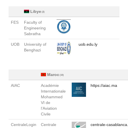
Libye
(2)
FES
Faculty of
Engineering
Sabratha
UOB
University of
uob.edu.ly
Benghazi
Maroc
(10)
AIAC
Académie
https://aiac.ma
Internationale
Mohammed
VI de
l’Aviation
Civile
CentraleLogin
Centrale
centrale-casablanc