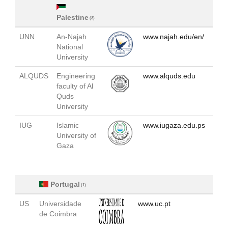
Palestine
(3)
UNN
An-Najah
www.najah.edu/en/
National
University
ALQUDS
Engineering
www.alquds.edu
faculty of Al
Quds
University
IUG
Islamic
www.iugaza.edu.ps
University of
Gaza
Portugal
(1)
US
Universidade
www.uc.pt
de Coimbra