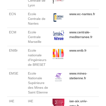
Centrale de
Lyon
ECN
Ecole
www.ec-nantes.fr
Centrale de
Nantes
ECM
Ecole
www.centrale-
Centrale
mediterranee.fr
Marseille
ENIBr
Ecole
www.enib.fr
nationale
d'Ingénieurs
de BRESET
EMSE
Ecole
www.mines-
Nationale
stetienne.fr
Supérieure
des Mines de
Saint Etienne
IAE
IAE
iae-aix.univ-
amu.fr