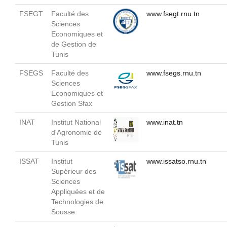
FSEGT
Faculté des
www.fsegt.rnu.tn
Sciences
Economiques et
de Gestion de
Tunis
FSEGS
Faculté des
www.fsegs.rnu.tn
Sciences
Economiques et
Gestion Sfax
INAT
Institut National
www.inat.tn
d'Agronomie de
Tunis
ISSAT
Institut
www.issatso.rnu.tn
Supérieur des
Sciences
Appliquées et de
Technologies de
Sousse