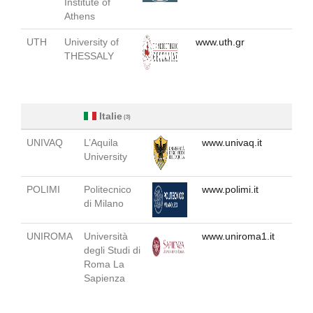
Institute of
Athens
UTH
University of
www.uth.gr
THESSALY
Italie
(3)
UNIVAQ
L’Aquila
www.univaq.it
University
POLIMI
Politecnico
www.polimi.it
di Milano
UNIROMA
Università
www.uniroma1.it
degli Studi di
Roma La
Sapienza