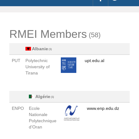
RMEI Members
(58)
Albanie
(1)
PUT
Polytechnic
upt.edu.al
University of
Tirana
Algérie
(1)
ENPO
Ecole
www.enp.edu.dz
Nationale
Polytechnique
d’Oran