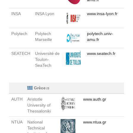
INSA
INSA Lyon
www.insa-lyon.fr
Polytech
Polytech
polytech.univ-
Marseille
amu.fr
SEATECH
Université de
www.seatech.fr
Toulon-
SeaTech
Grèce
(3)
AUTH
Aristotle
www.auth.gr
University of
Thessaloniki
NTUA
National
www.ntua.gr
Technical