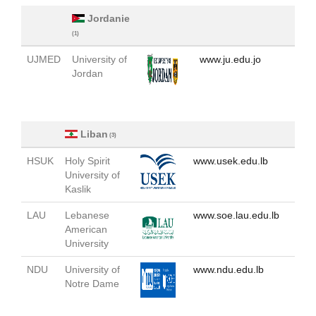
Jordanie
(1)
UJMED
University of
www.ju.edu.jo
Jordan
Liban
(3)
HSUK
Holy Spirit
www.usek.edu.lb
University of
Kaslik
LAU
Lebanese
www.soe.lau.edu.lb
American
University
NDU
University of
www.ndu.edu.lb
Notre Dame