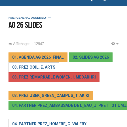
RMEI GENERAL ASSEMBLY
ag 26 slides
Affichages : 12947
EMP
01. AGENDA AG 2026_FINAL
02. SLIDES AG 2026
03. PREZ COIL_E. ARTS
03. PREZ REMARKABLE WOMEN_I. MEDARHRI
03. PREZ USEK_GREEN_CAMPUS_T. AKIKI
04. PARTNER PREZ_AMBASSADE DE L_EAU_J. PRETTOT UM
04. PARTNER PREZ_HOMERE_C. VALERY